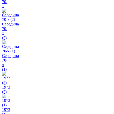
70-
х
Середина
70-
х
(2)
Середина
70-
х
(1)
1973
(2)
1973