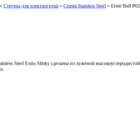
»
Струны для электрогитар
»
Серия Stainless Steel
» Ernie Ball P0
ainless Steel Extra Slinky сделаны из лужёной высокоуглеродисто
а.