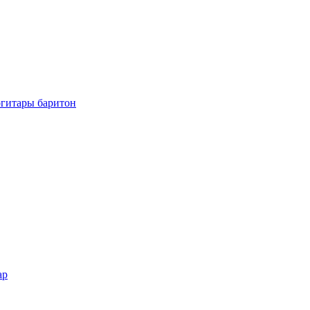
огитары баритон
ар