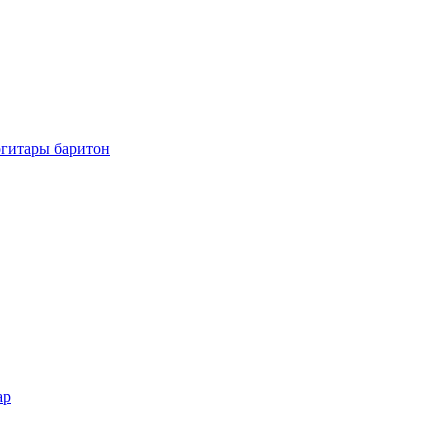
огитары баритон
ар