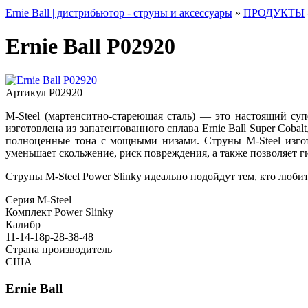
Ernie Ball | дистрибьютор - струны и аксессуары
»
ПРОДУКТЫ
Ernie Ball P02920
Артикул
P02920
M-Steel (мартенситно-стареющая сталь) — это настоящий су
изготовлена из запатентованного сплава Ernie Ball Super Coba
полноценные тона с мощными низами. Струны M-Steel изгот
уменьшает скольжение, риск повреждения, а также позволяет г
Струны M-Steel Power Slinky идеально подойдут тем, кто любит
Серия
M-Steel
Комплект
Power Slinky
Калибр
11-14-18p-28-38-48
Страна производитель
США
Ernie Ball