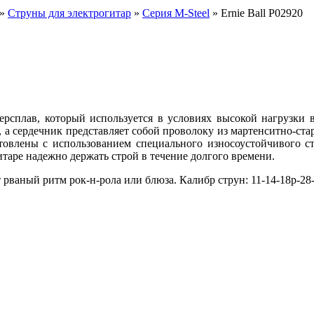
»
Струны для электрогитар
»
Серия M-Steel
» Ernie Ball P02920
персплав, который используется в условиях высокой нагрузк
lt, а сердечник представляет собой проволоку из мартенситно-ста
овлены с использованием специального износоустойчивого ста
итаре надежно держать строй в течение долгого времени.
 рваный ритм рок-н-рола или блюза. Калибр струн: 11-14-18p-28-