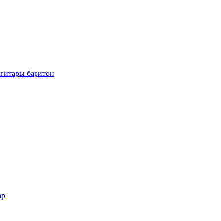
огитары баритон
ар