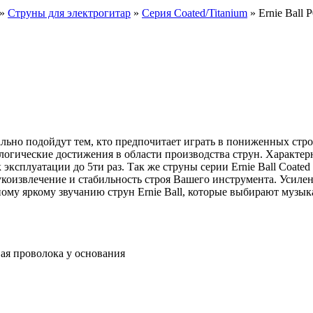
»
Струны для электрогитар
»
Серия Coated/Titanium
» Ernie Ball 
льно подойдут тем, кто предпочитает играть в пониженных строях
логические достижения в области производства струн. Характер
эксплуатации до 5ти раз. Так же струны серии Ernie Ball Coat
коизвлечение и стабильность строя Вашего инструмента. Усилен
ному яркому звучанию струн Ernie Ball, которые выбирают музык
вая проволока у основания