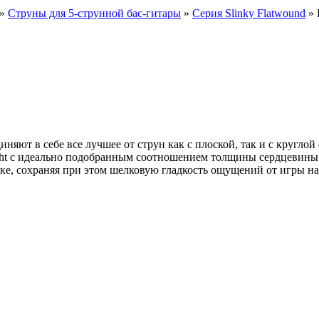
»
Струны для 5-струнной бас-гитары
»
Серия Slinky Flatwound
» 
единяют в себе все лучшее от струн как с плоской, так и с круг
right с идеально подобранным соотношением толщины сердцевины
е, сохраняя при этом шелковую гладкость ощущений от игры на