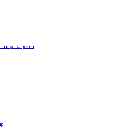
огитары баритон
ар