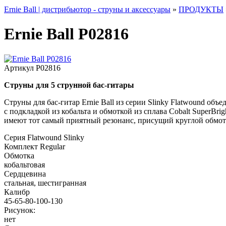
Ernie Ball | дистрибьютор - струны и аксессуары
»
ПРОДУКТЫ
Ernie Ball P02816
Артикул
P02816
Струны для 5 струнной бас-гитары
Струны для бас-гитар Ernie Ball из серии Slinky Flatwound объ
с подкладкой из кобальта и обмоткой из сплава Cobalt SuperB
имеют тот самый приятный резонанс, присущий круглой обмотк
Серия
Flatwound Slinky
Комплект
Regular
Обмотка
кобальтовая
Сердцевина
стальная, шестигранная
Калибр
45-65-80-100-130
Рисунок:
нет