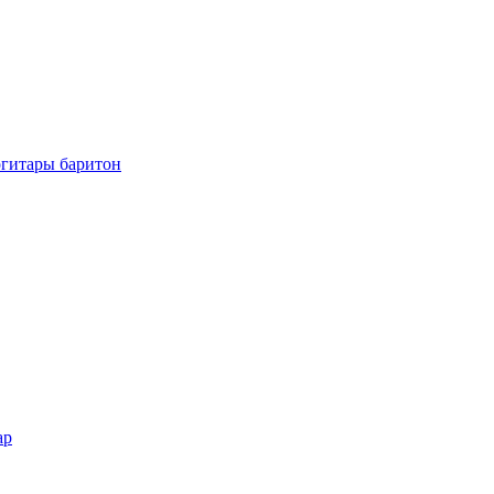
огитары баритон
ар