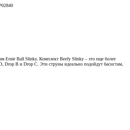
 P02840
rnie Ball Slinky. Комплект Beefy Slinky – это еще более
D, Drop B и Drop C. Эти струны идеально подойдут басистам,