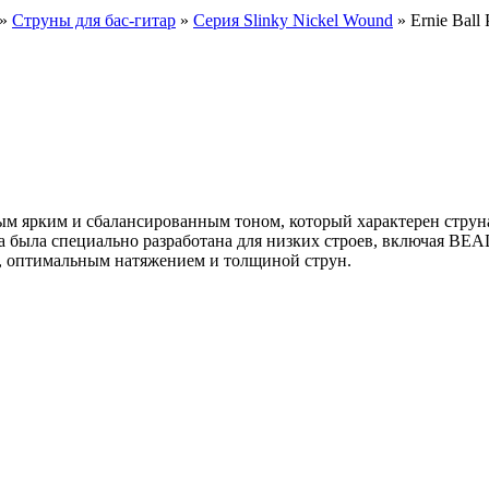
»
Струны для бас-гитар
»
Серия Slinky Nickel Wound
» Ernie Ball
м ярким и сбалансированным тоном, который характерен струнам E
а была специально разработана для низких строев, включая BEA
 оптимальным натяжением и толщиной струн.