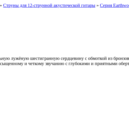
»
Струны для 12-струнной акустической гитары
»
Серия Earthwo
льную лужёную шестигранную сердцевину с обмоткой из бронзов
насыщенному и четкому звучанию с глубокими и приятными обер