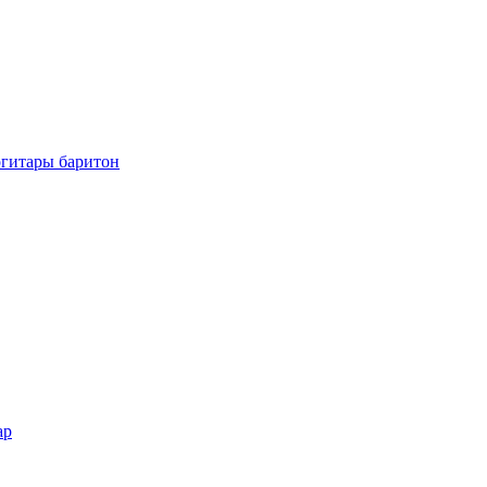
огитары баритон
ар