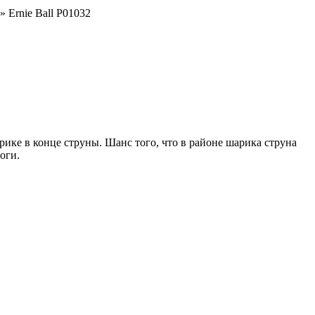
» Ernie Ball P01032
рике в конце струны. Шанс того, что в районе шарика струна
оги.