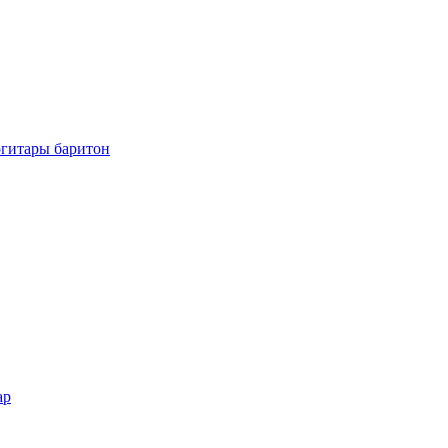
огитары баритон
ар