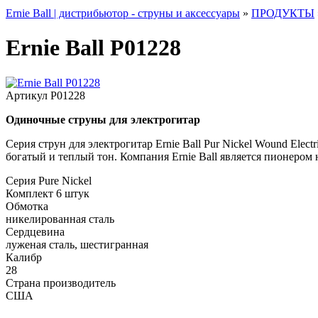
Ernie Ball | дистрибьютор - струны и аксессуары
»
ПРОДУКТЫ
Ernie Ball P01228
Артикул
P01228
Одиночные струны для электрогитар
Серия струн для электрогитар Ernie Ball Pur Nickel Wound Ele
богатый и теплый тон. Компания Ernie Ball является пионером 
Серия
Pure Nickel
Комплект
6 штук
Обмотка
никелированная сталь
Сердцевина
луженая сталь, шестигранная
Калибр
28
Страна производитель
США