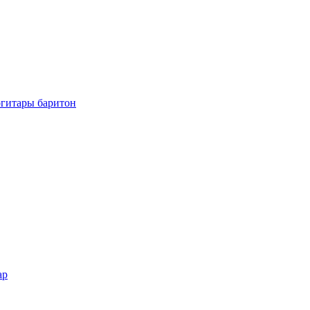
огитары баритон
ар