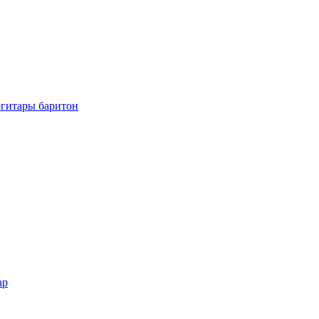
огитары баритон
ар