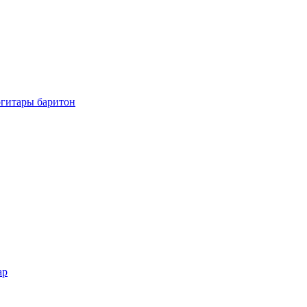
огитары баритон
ар