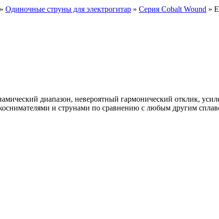
»
Одиночные струны для электрогитар
»
Серия Cobalt Wound
» E
инамический диапазон, невероятный гармонический отклик, усил
коснимателями и струнами по сравнению с любым другим сплаво