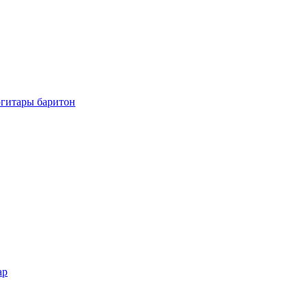
огитары баритон
ар