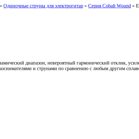
»
Одиночные струны для электрогитар
»
Серия Cobalt Wound
» E
инамический диапазон, невероятный гармонический отклик, усил
коснимателями и струнами по сравнению с любым другим сплаво