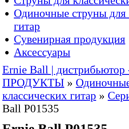
Струны для классическ
Одиночные струны для 
гитар
Сувенирная продукция
Аксессуары
Ernie Ball | дистрибьютор
ПРОДУКТЫ
»
Одиночные
классических гитар
»
Сери
Ball P01535
Ernie Ball P01535