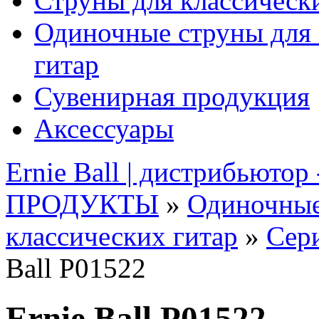
Струны для классическ
Одиночные струны для 
гитар
Сувенирная продукция
Аксессуары
Ernie Ball | дистрибьютор
ПРОДУКТЫ
»
Одиночные
классических гитар
»
Сери
Ball P01522
Ernie Ball P01522