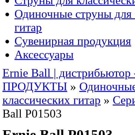
Струны для классическ
Одиночные струны для 
гитар
Сувенирная продукция
Аксессуары
Ernie Ball | дистрибьютор
ПРОДУКТЫ
»
Одиночные
классических гитар
»
Сери
Ball P01503
Ernie Ball P01503