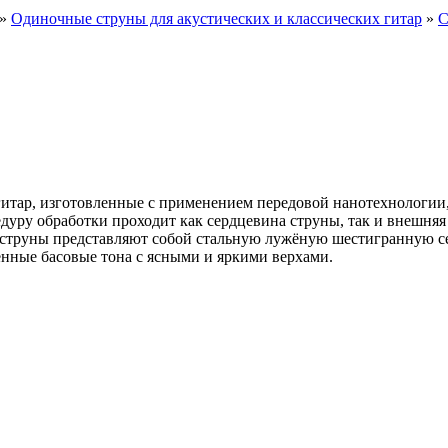
»
Одиночные струны для акустических и классических гитар
»
С
х гитар, изготовленные с применением передовой нанотехнологии
уру обработки проходит как сердцевина струны, так и внешняя 
и струны представляют собой стальную лужёную шестигранную се
енные басовые тона с ясными и яркими верхами.