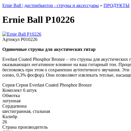
Ernie Ball | дистрибьютор - струны и аксессуары
»
ПРОДУКТЫ
Ernie Ball P10226
Артикул
P010226
Одиночные струны для акустических гитар
Everlast Coated Phosphor Bronze – это струны для акустически
оказывающих негативное влияние на ваш гитарный тон. Процед
беспокоясь при этом о сохранении аутентичного звучания. Эт
олово, 0,3% фосфор). Они позволяют извлекать теплые, насыщ
Серия
Серия Everlast Coated Phosphor Bronze
Комплект
6 штук
Обмотка
латунная
Сердцевина
шестигранная, стальная
Калибр
26
Страна производитель