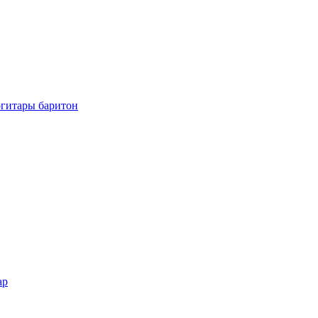
огитары баритон
ар