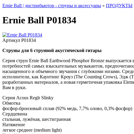
Ernie Ball | дистрибьютор - струны и аксессуары
»
ПРОДУКТЫ
Ernie Ball P01834
Артикул
P01834
Струны для 6 струнной акустической гитары
Серия струн Ernie Ball Earthwood Phosphor Bronze выпускается
потребностей самых взыскательных музыкантов, предпочитающих
насыщенного и объемного звучания с глубокими низами. Среди
исполнители, как Каунтинг Кроуз (The Counting Crows), Эдж (T
разработанных материалов, а новая герметичная упаковка Eleme
Вам в руки.
Серия
Acous Reglr Slinky
Обмотка
фосфор-бронзовый сплав (92% медь, 7,7% олово, 0,3% фосфор)
Сердцевина
стальная, лужёная, шестигранная
Натяжение
легкое среднее (medium light)