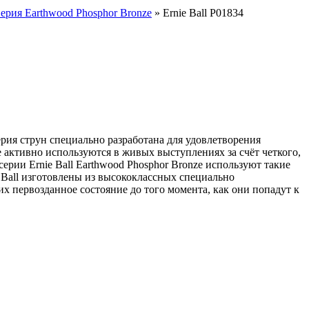
ерия Earthwood Phosphor Bronze
» Ernie Ball P01834
ерия струн специально разработана для удовлетворения
 активно используются в живых выступлениях за счёт четкого,
рии Ernie Ball Earthwood Phosphor Bronze используют такие
e Ball изготовлены из высококлассных специально
их первозданное состояние до того момента, как они попадут к