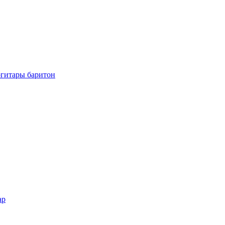
огитары баритон
ар