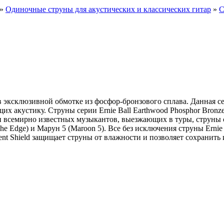
»
Одиночные струны для акустических и классических гитар
»
С
 в эксклюзивной обмотке из фосфор-бронзового сплава. Данная с
 акустику. Струны серии Ernie Ball Earthwood Phosphor Bronze
 всемирно известных музыкантов, выезжающих в туры, струны се
he Edge) и Марун 5 (Maroon 5). Все без исключения струны Erni
nt Shield защищает струны от влажности и позволяет сохранить 